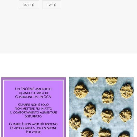
SSRI
(1)
TW
(1)