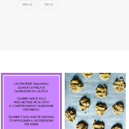
SSRI
(1)
TW
(1)