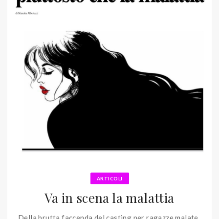
ARTICOLI
Va in scena la malattia
Della brutta faccenda del casting per ragazze malate